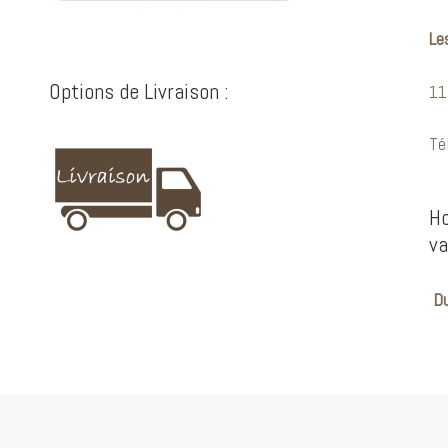
Les
Options de Livraison :
11
Té
Ho
va
Du