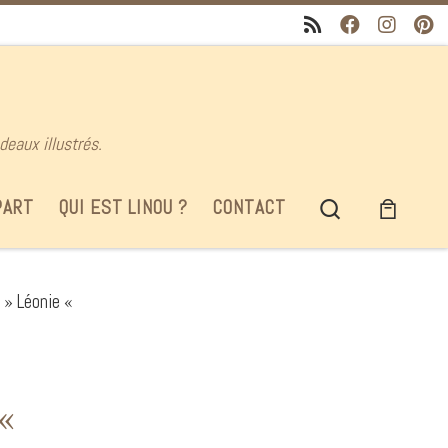
deaux illustrés.
Search
PART
QUI EST LINOU ?
CONTACT
 » Léonie «
 «