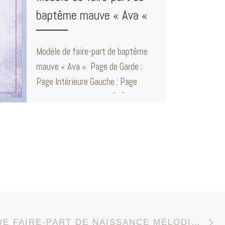
baptême mauve « Ava «
Modèle de faire-part de baptême
mauve « Ava « Page de Garde :
Page Intérieure Gauche : Page
Intérieure Droite : Dos […]
Ar
E DES ARTICLES
MODÈLE DE FAIRE-PART DE NAISSANCE MÉLODIE DU BONHEUR » LUCA ET LE PETIT LUTIN MUSICIEN «