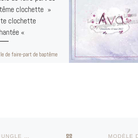
tême clochette »
ite clochette
hantée «
le de faire-part de baptême
hette » petite clochette
antée « Page de Garde :
Intérieure Gauche : Page
ieure […]
RETOUR À LA LIST
MODÈLE DE FAIRE-PART DE NAISSANCE JUNGLE » LENNY ET LES ANIMAUX DE LA JUNGLE «