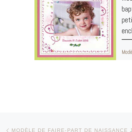
bap
pet
enc
Modè
cloc
ench
Page 
Intér
Parcourir les articles
Article précédent