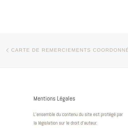
vert
faire
Parcourir les articles
Article précédent
Mentions Légales
L’ensemble du contenu du site est protégé par
la législation sur le droit d’auteur.