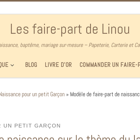
Les faire-part de Linou
aissance, baptême, mariage sur-mesure – Papeterie, Carterie et Ca
QUE
BLOG
LIVRE D’OR
COMMANDER UN FAIRE-
Naissance pour un petit Garçon
»
Modèle de faire-part de naissanc
R UN PETIT GARÇON
e naissance sur le thème du l