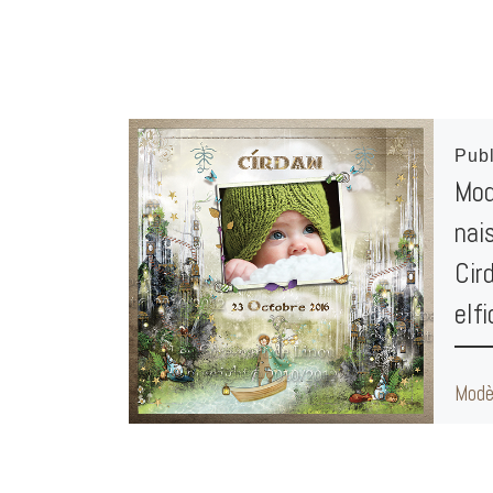
Pub
Mod
nai
Cir
elf
Modèl
elfiq
réali