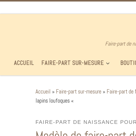
Passer au contenu
Faire-part de n
ACCUEIL
FAIRE-PART SUR-MESURE
BOUTI
Accueil
»
Faire-part sur-mesure
»
Faire-part de 
lapins loufoques «
FAIRE-PART DE NAISSANCE POU
Modèle de faire-part d