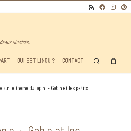
deaux illustrés.
Search
PART
QUI EST LINOU ?
CONTACT
e sur le thème du lapin » Gabin et les petits
apin » Gabin et les