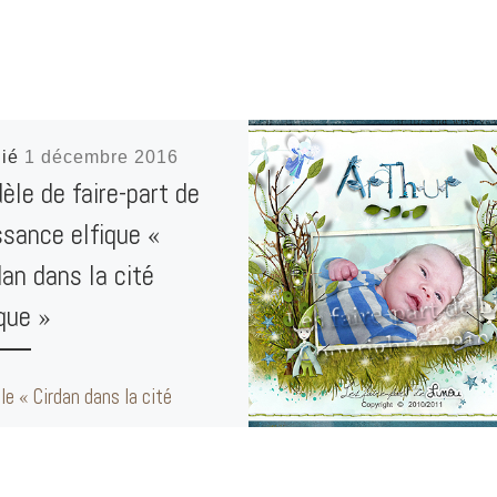
lié
1 décembre 2016
èle de faire-part de
ssance elfique «
dan dans la cité
ique »
e « Cirdan dans la cité
ue » Faire-part de naissance
sé aux Couleurs Bleu/