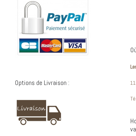
Où
Les
Options de Livraison :
11
Té
Ho
va