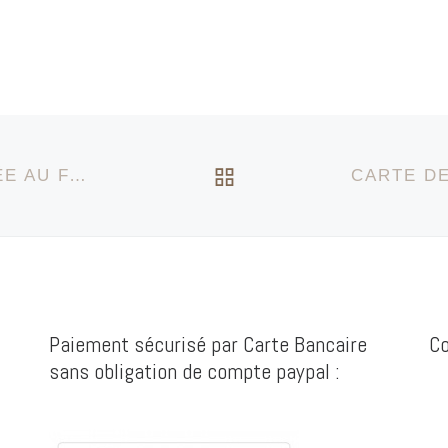
/marron/ écru/ Beige Recto du
-part : […]
RETOUR À LA LIST
CARTE DE REMERCIEMENTS COORDONNÉE AU FAIRE-PART DE NAISSANCE SUR LE THÈME DE PETITS LAPINS RIGOLOS
Paiement sécurisé par Carte Bancaire
Co
sans obligation de compte paypal :