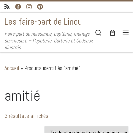
Passer au contenu
Les faire-part de Linou
Search
Faire-part de naissance, baptême, mariage
Me
sur-mesure – Papeterie, Carterie et Cadeaux
illustrés.
Accueil
»
Produits identifiés “amitié”
amitié
Trié du plus récent au plus ancien
3 résultats affichés